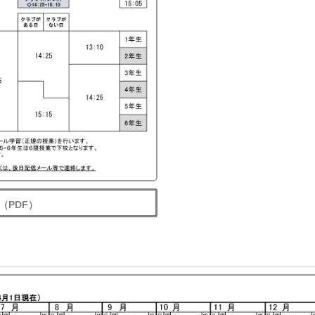
（PDF）